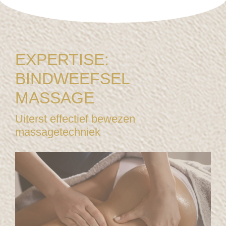
EXPERTISE:
BINDWEEFSEL
MASSAGE
Uiterst effectief bewezen
massagetechniek