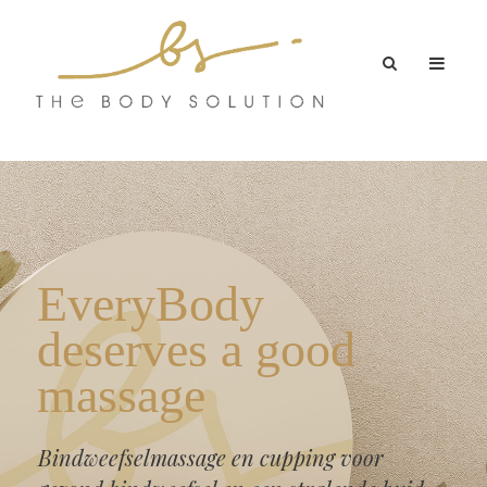
EveryBody
deserves a good
massage
Bindweefselmassage en cupping voor