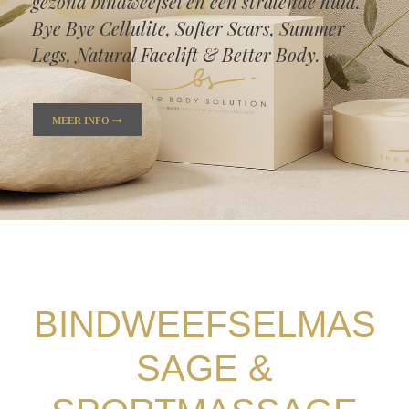
gezond bindweefsel en een stralende huid.
Bye Bye Cellulite, Softer Scars, Summer
Legs, Natural Facelift & Better Body.
MEER INFO
BINDWEEFSELMAS
SAGE &